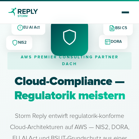
BSI C5
EU AI Act
DORA
NIS2
AWS PREMIER CONSULTING PARTNER
DACH
Cloud-Compliance —
Regulatorik meistern
Storm Reply entwirft regulatorik-konforme
Cloud-Architekturen auf AWS — NIS2, DORA,
EU AI Act und BSI IT-Grundschutz aus einer