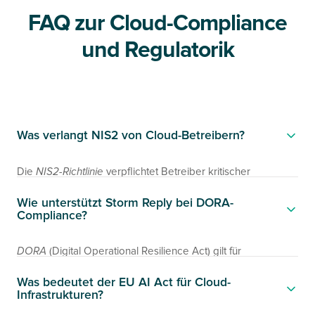
FAQ zur Cloud-Compliance
und Regulatorik
Was verlangt NIS2 von Cloud-Betreibern?
Die
NIS2-Richtlinie
verpflichtet Betreiber kritischer
Infrastrukturen und wichtige Einrichtungen zur Umsetzung
Wie unterstützt Storm Reply bei DORA-
von Risikomanagementmaßnahmen, Incident-
Compliance?
Meldepflichten und Lieferkettensicherheit. Für Cloud-
Architekturen bedeutet das konkret:
DORA
(Digital Operational Resilience Act) gilt für
Netzwerksegmentierung, Zugangskontrollen (IAM/Zero
Finanzinstitute und ihre IKT-Drittdienstleister ab Januar 2025.
Was bedeutet der EU AI Act für Cloud-
Trust), Logging und Monitoring, Verschlüsselung sowie ein
Storm Reply entwirft DORA-konforme AWS-Architekturen mit
Infrastrukturen?
dokumentiertes Business-Continuity-Konzept — alles
Multi-Region-Redundanz, automatisierten Failover-